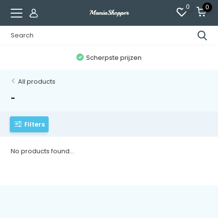
0
0
n
Scherpste prijzen
All products
-
Filters
No products found...