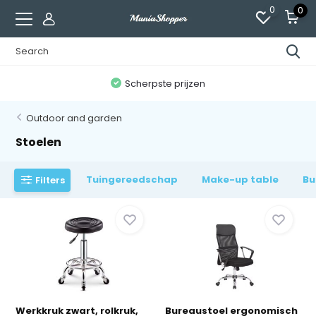
0
0
n
Scherpste prijzen
Outdoor and garden
Stoelen
Tuingereedschap
Make-up table
Bu
Filters
Werkkruk zwart, rolkruk,
Bureaustoel ergonomisch