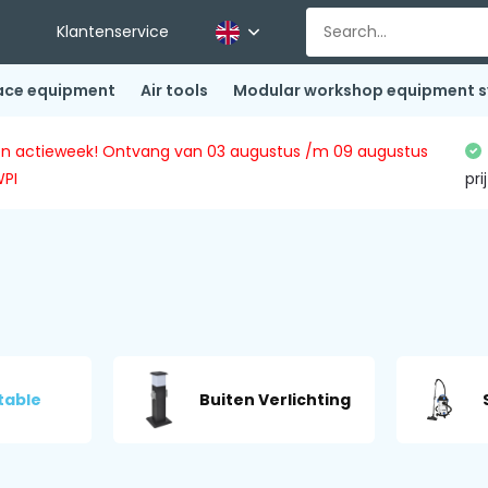
Klantenservice
ace equipment
Air tools
Modular workshop equipment 
ingen actieweek! Ontvang van 03 augustus /m 09 augustus
WPI
pri
table
Buiten Verlichting