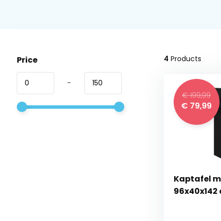
4
Products
Price
-
€ 199,99
€ 79,99
Kaptafel m
96x40x142 