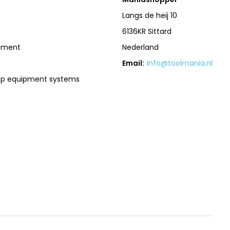
Langs de heij 10
6136KR Sittard
pment
Nederland
Email:
Info@toolmania.nl
op equipment systems