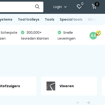
0
0
Login
systems
Tool trolleys
Tools
Special tools
Ultrasoni
Scherpste
300,000+
Snelle
4,5
jzen
tevreden klanten
Leveringen
Stofzuigers
Vloeren