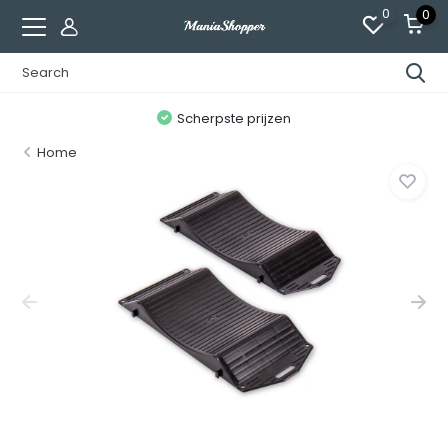
0
0
n
Scherpste prijzen
Home