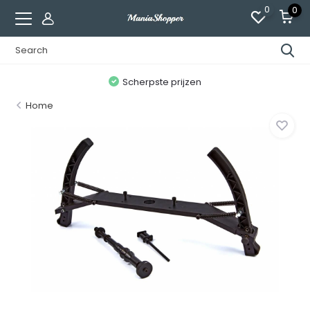
0
0
n
Scherpste prijzen
Home