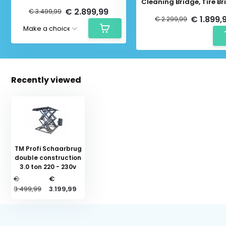
Cleaning Bridge, Tire Br
230 Volt
€ 2.899,99
€ 3.499,99
€ 1.899,
€ 2.299,99
Recently viewed
Schrijf je in voor onze nieuwsbrief:
TM Profi Schaarbrug
double construction
3.0 ton 220 - 230v
Subscribe
€
€
3.499,99
3.199,99
* Read legal restrictions here