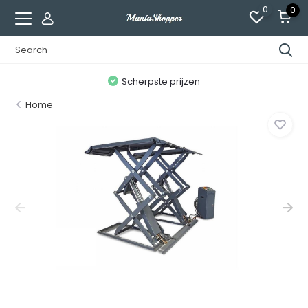
0
0
n
Scherpste prijzen
Home