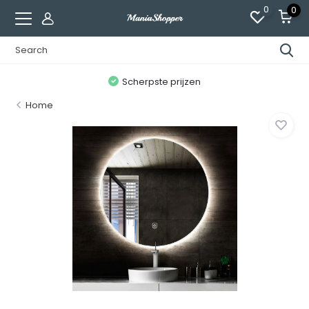
0
0
n
Scherpste prijzen
Home