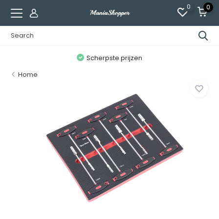
0
0
n
Scherpste prijzen
Home