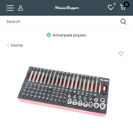
0
0
n
Scherpste prijzen
Home