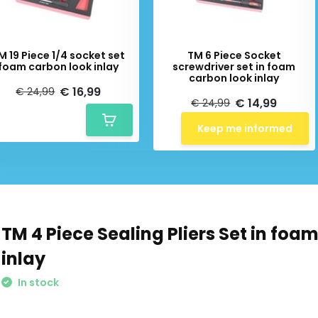
M 19 Piece 1/4 socket set
TM 6 Piece Socket
foam carbon look inlay
screwdriver set in foam
carbon look inlay
€ 16,99
€ 24,99
€ 14,99
€ 24,99
Keep me informed
TM 4 Piece Sealing Pliers Set in foa
inlay
In stock
Schrijf je in voor onze nieuwsbrief: