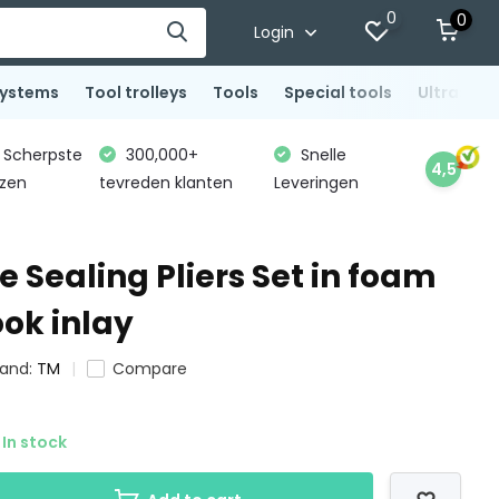
0
0
Login
systems
Tool trolleys
Tools
Special tools
Ultrasoni
Scherpste
300,000+
Snelle
4,5
jzen
tevreden klanten
Leveringen
e Sealing Pliers Set in foam
ook inlay
rand:
TM
Compare
In stock