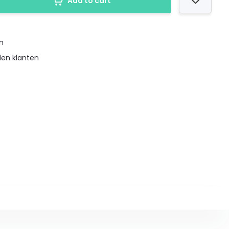
Add to cart
en
den klanten