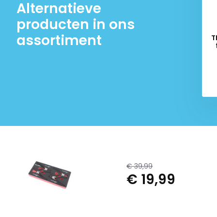
Alternatieve
producten in ons
assortiment
T
€ 39,99
€ 19,99