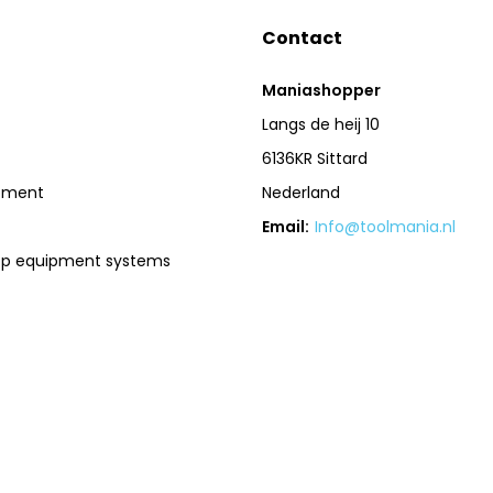
Contact
Maniashopper
Langs de heij 10
6136KR Sittard
pment
Nederland
Email:
Info@toolmania.nl
op equipment systems