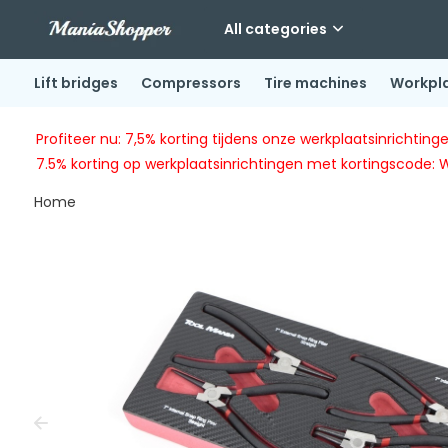
All categories
Lift bridges
Compressors
Tire machines
Workpl
Profiteer nu: 7,5% korting tijdens onze werkplaatsinricht
7.5% korting op werkplaatsinrichtingen met kortingscode: 
Home