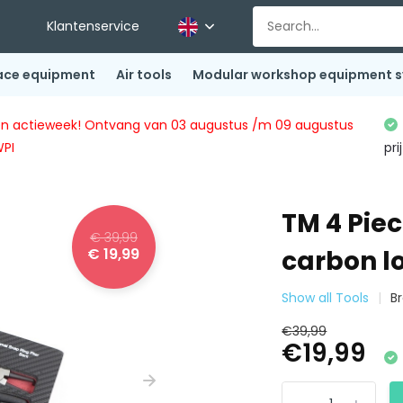
Klantenservice
ace equipment
Air tools
Modular workshop equipment 
ingen actieweek! Ontvang van 03 augustus /m 09 augustus
WPI
pri
TM 4 Piec
€ 39,99
€ 19,99
carbon l
Show all Tools
B
€39,99
€19,99