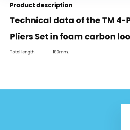
Product description
Technical data of the TM 4-
Pliers Set in foam carbon loo
Total length
180mm.
ece Pipe wrench set
TM 26 Piece 1/2 socket set
 carbon look inlay
foam carbon look inlay
€ 22,99
€ 39,99
9,99
€ 59,99