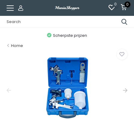
0
0
n
Scherpste prijzen
Home