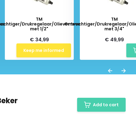
TM
TM
velaar
ochtiger/Drukregelaar/Olievernevelaar
Ontvochtiger/Drukregelaar/Oli
met 1/2"
met 3/4"
€ 34,99
€ 49,99
Keep me informed
Beker
Add to cart