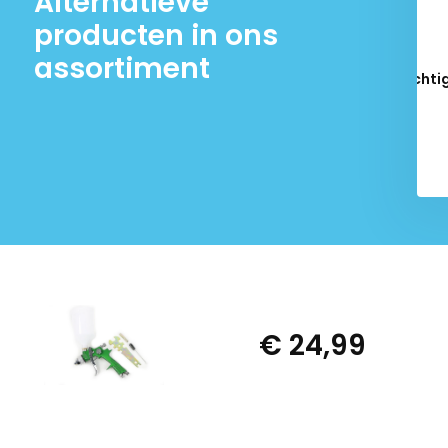
Alternatieve
producten in ons
assortiment
Ontvochtig
€ 24,99