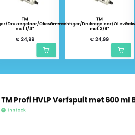
TM
TM
er/Drukregelaar/Olievernevelaar
Ontvochtiger/Drukregelaar/Olieverne
Ontv
met 1/4"
met 3/8"
€ 24,99
€ 24,99
TM Profi HVLP Verfspuit met 600 ml 
In stock
Schrijf je in voor onze nieuwsbrief: