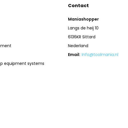
Contact
Maniashopper
Langs de heij 10
6136KR Sittard
pment
Nederland
Email:
Info@toolmania.nl
op equipment systems