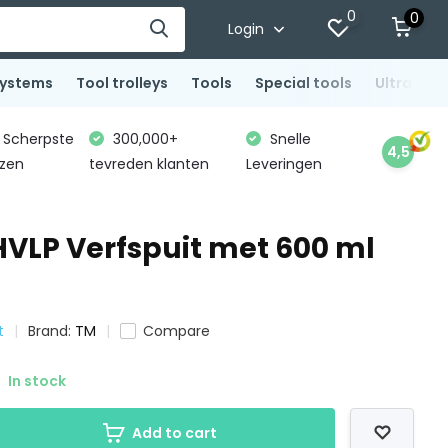
0
0
Login
systems
Tool trolleys
Tools
Special tools
Ultrasoni
Scherpste
300,000+
Snelle
4,5
jzen
tevreden klanten
Leveringen
 HVLP Verfspuit met 600 ml
t
Brand:
TM
Compare
In stock
Add to cart