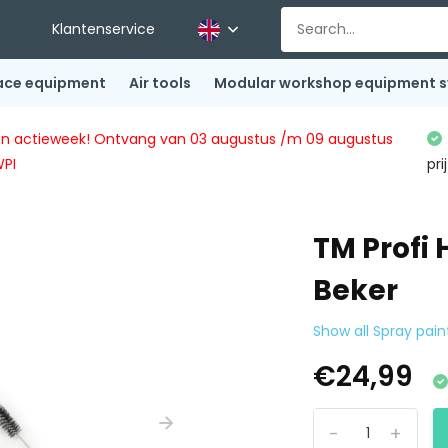
Klantenservice
ace equipment
Air tools
Modular workshop equipment 
ingen actieweek! Ontvang van 03 augustus /m 09 augustus
WPI
pri
TM Profi
Beker
Show all Spray pain
€24,99
-
+