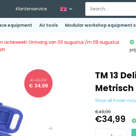
Klantenservice
ace equipment
Air tools
Modular workshop equipment 
ingen actieweek! Ontvang van 03 augustus /m 09 augustus
WPI
pri
TM 13 De
€ 49,99
€ 34,99
Metrisch
Show all Power nozz
€49,99
€34,99