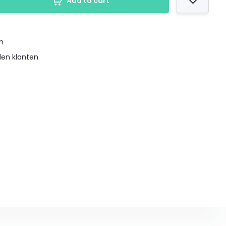
Add to cart
en
den klanten