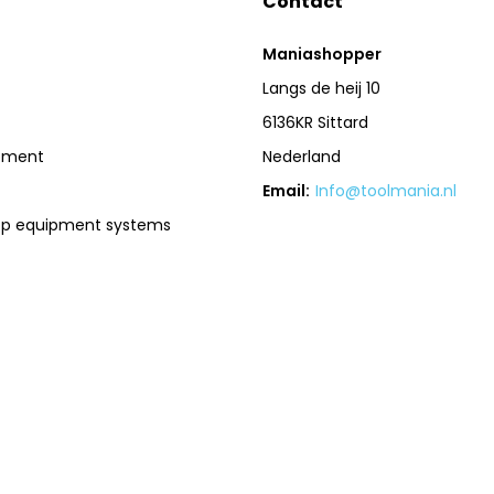
Contact
Maniashopper
Langs de heij 10
6136KR Sittard
pment
Nederland
Email:
Info@toolmania.nl
op equipment systems