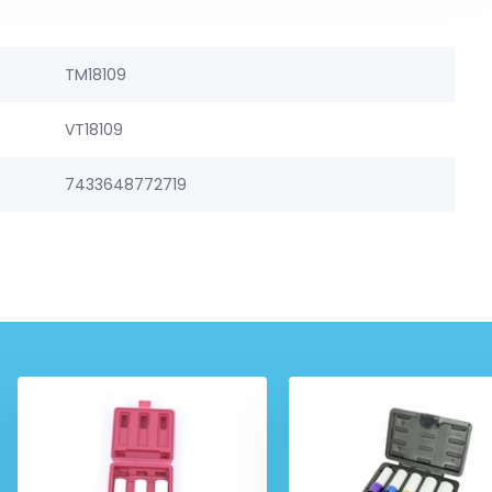
TM18109
VT18109
7433648772719