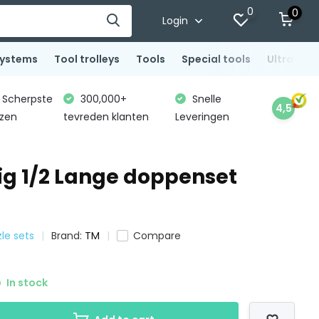
0
0
Login
systems
Tool trolleys
Tools
Special tools
Ultrasoni
Scherpste
300,000+
Snelle
4,5
jzen
tevreden klanten
Leveringen
lig 1/2 Lange doppenset
le sets
Brand:
TM
Compare
In stock