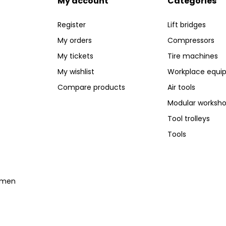
My account
Categories
Register
Lift bridges
My orders
Compressors
My tickets
Tire machines
My wishlist
Workplace equi
Compare products
Air tools
Modular worksh
Tool trolleys
Tools
temen