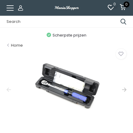
0
0
n
Scherpste prijzen
Home