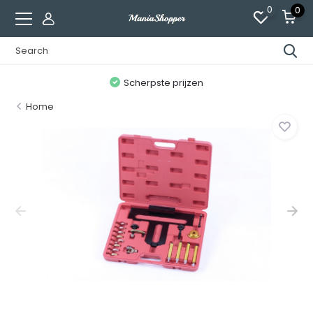
0
0
n
Scherpste prijzen
Home