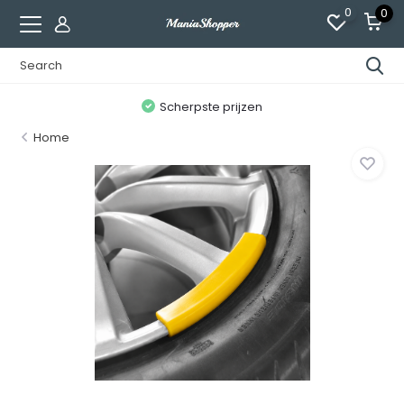
0
0
n
Scherpste prijzen
Home