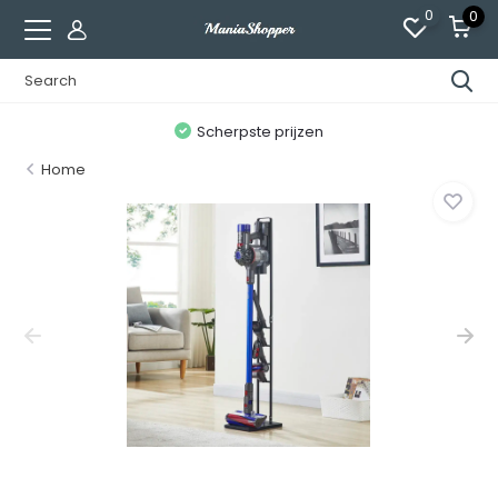
0
0
n
Scherpste prijzen
Home