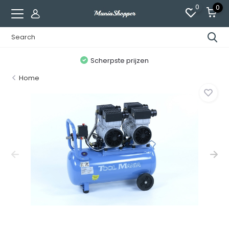
0
0
n
Scherpste prijzen
Home