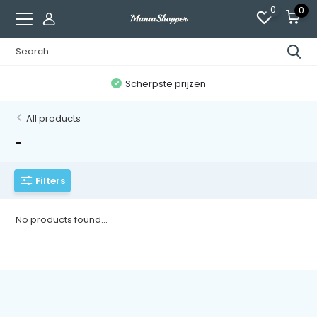
0
0
n
Scherpste prijzen
All products
-
Filters
No products found...