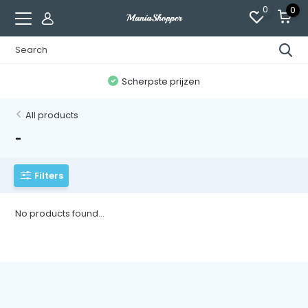
0
0
n
Scherpste prijzen
All products
-
Filters
No products found...