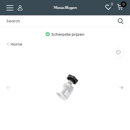
0
0
n
Scherpste prijzen
Home