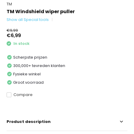
TM
TM Windshield wiper puller
Show all Special tools
€9,99
€6,99
In stock
Scherpste prijzen
300,000+ tevreden klanten
Fysieke winkel
Groot voorraad
Compare
Product description