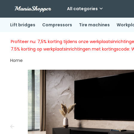
All categories
Lift bridges
Compressors
Tire machines
Workpl
Profiteer nu: 7,5% korting tijdens onze werkplaatsinricht
7.5% korting op werkplaatsinrichtingen met kortingscode: 
Home