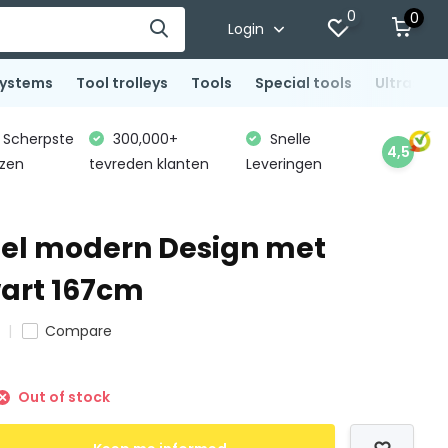
0
0
Login
systems
Tool trolleys
Tools
Special tools
Ultrasoni
Scherpste
300,000+
Snelle
4,5
jzen
tevreden klanten
Leveringen
el modern Design met
art 167cm
Compare
Out of stock