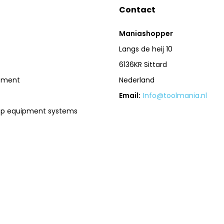
Contact
Maniashopper
Langs de heij 10
6136KR Sittard
pment
Nederland
Email:
Info@toolmania.nl
op equipment systems