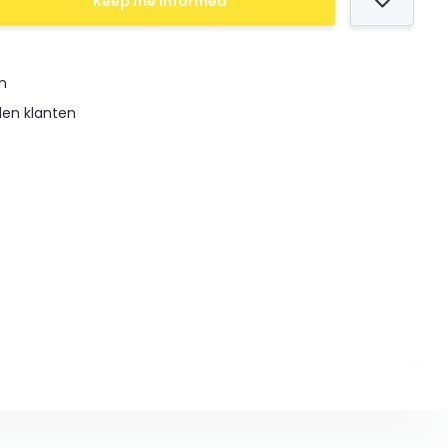
Keep me informed
en
den klanten