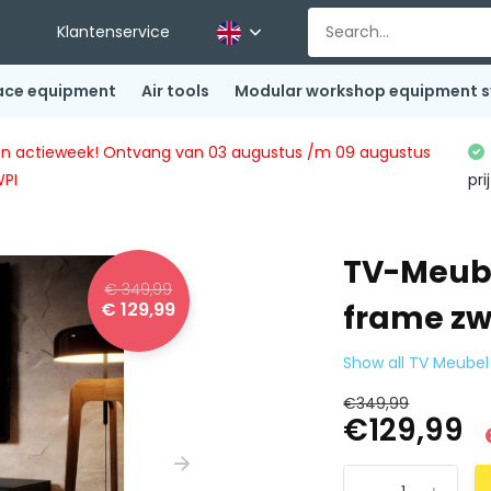
Klantenservice
ace equipment
Air tools
Modular workshop equipment 
ingen actieweek! Ontvang van 03 augustus /m 09 augustus
WPI
pri
TV-Meub
€ 349,99
€ 129,99
frame zw
Show all TV Meubel
€349,99
€129,99