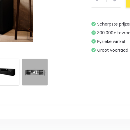
-
+
Scherpste prijz
300,000+ tevre
Fysieke winkel
Groot voorraad
+1