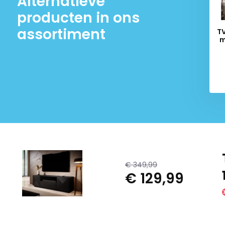
Alternatieve
producten in ons
assortiment
T
m
€ 349,99
€ 129,99