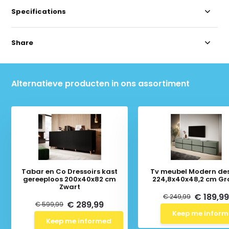
Specifications
Share
Alternatieve producten in ons assortiment
Tabar en Co Dressoirs kast
Tv meubel Modern de
gereeploos 200x40x82 cm
224,8x40x48,2 cm Gr
Zwart
€ 189,9
€ 249,99
€ 289,99
€ 599,99
Keep me infor
Keep me informed