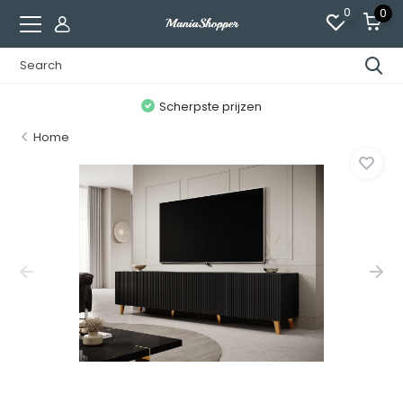
0
0
n
Scherpste prijzen
Home