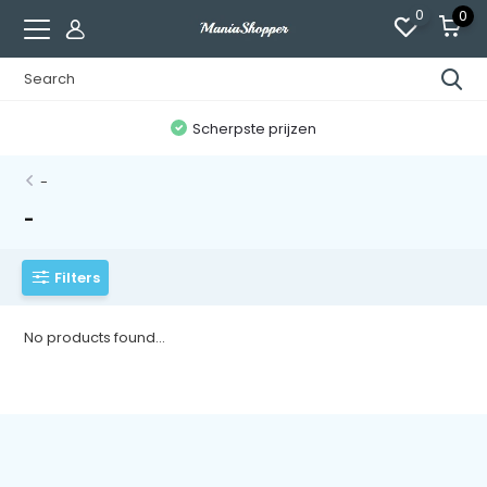
0
0
n
Scherpste prijzen
-
-
Filters
No products found...