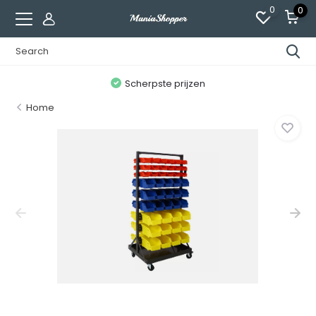
0
0
n
Scherpste prijzen
Home