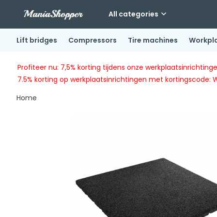
All categories
Lift bridges
Compressors
Tire machines
Workpl
Profiteer nu: 7,5% korting tijdens onze werkplaatsinricht
7.5% korting op werkplaatsinrichtingen met kortingscode: 
Home