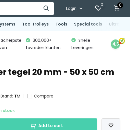
0
0
Login
systems
Tool trolleys
Tools
Special tools
Ultrasoni
Scherpste
300,000+
Snelle
4,5
jzen
tevreden klanten
Leveringen
r tegel 20 mm - 50 x 50 cm
Brand:
TM
Compare
n stock
Add to cart