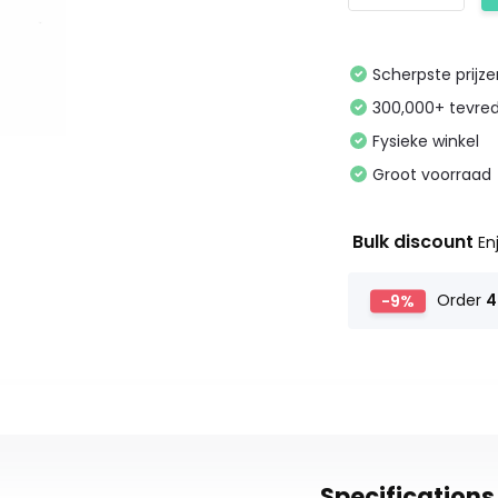
Scherpste prijz
300,000+ tevre
Fysieke winkel
Groot voorraad
Bulk discount
En
-9%
Order
4
Specifications