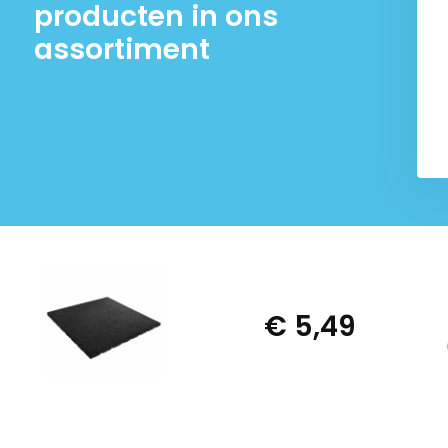
producten in ons
assortiment
€ 5,49