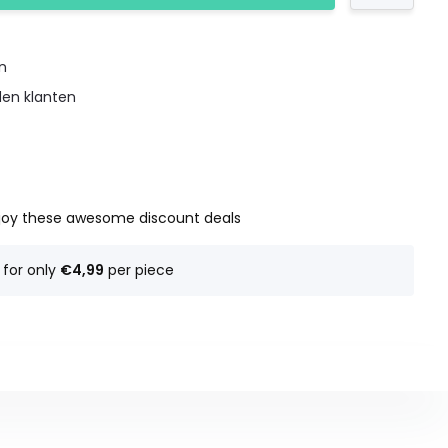
en
den klanten
joy these awesome discount deals
for only
€4,99
per piece