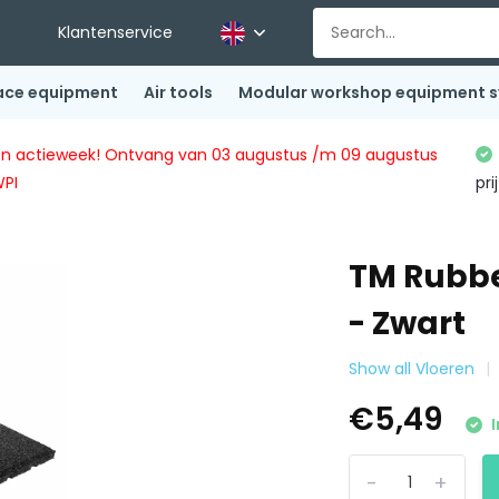
Klantenservice
ace equipment
Air tools
Modular workshop equipment 
ingen actieweek! Ontvang van 03 augustus /m 09 augustus
WPI
pri
TM Rubbe
- Zwart
Show all Vloeren
€5,49
I
-
+