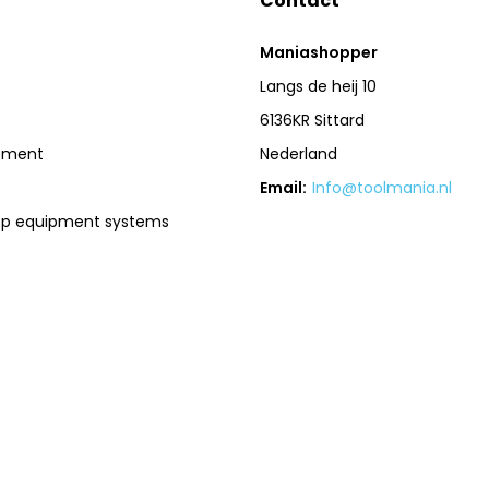
Contact
Maniashopper
Langs de heij 10
6136KR Sittard
pment
Nederland
Email:
Info@toolmania.nl
op equipment systems