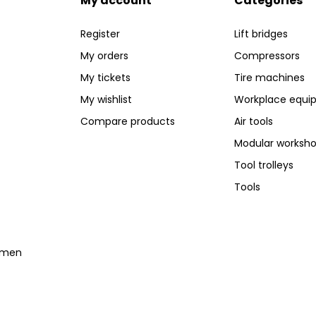
My account
Categories
Register
Lift bridges
My orders
Compressors
My tickets
Tire machines
My wishlist
Workplace equi
Compare products
Air tools
Modular worksh
Tool trolleys
Tools
temen