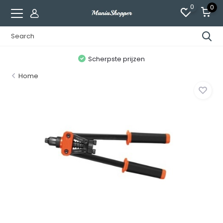
0
0
n
Scherpste prijzen
Home