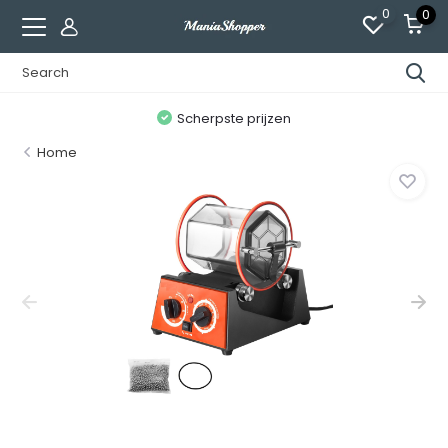
0
0
n
Scherpste prijzen
Home