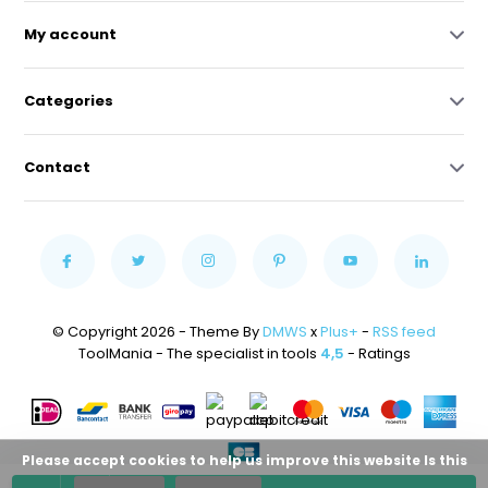
My account
Categories
Contact
© Copyright 2026 - Theme By
DMWS
x
Plus+
-
RSS feed
ToolMania - The specialist in tools
4,5
- Ratings
Please accept cookies to help us improve this website Is this