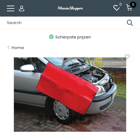
0
0
n
Scherpste prijzen
Home