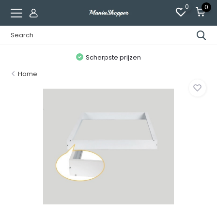
0
0
n
Scherpste prijzen
Home