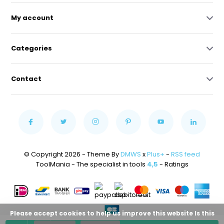
My account
Categories
Contact
© Copyright 2026 - Theme By
DMWS
x
Plus+
-
RSS feed
ToolMania - The specialist in tools
4,5
- Ratings
Please accept cookies to help us improve this website Is this