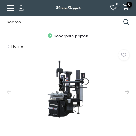
0
0
n
Scherpste prijzen
Home