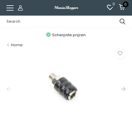
0
0
n
Scherpste prijzen
Home