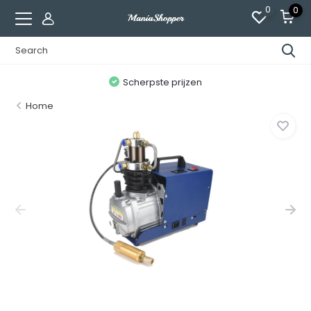
0
0
n
Scherpste prijzen
Home