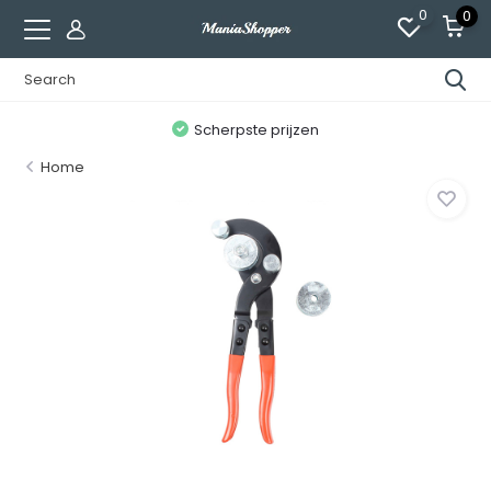
0
0
n
Scherpste prijzen
Home