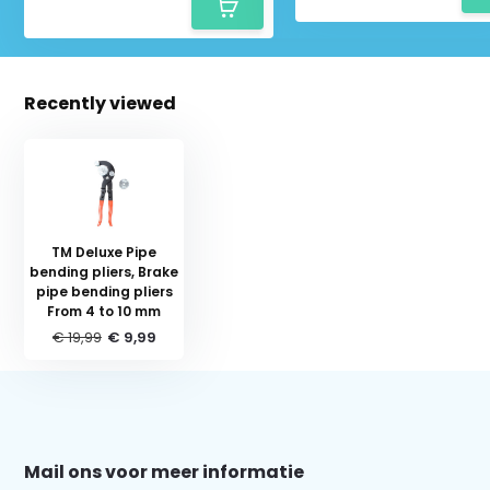
Recently viewed
TM Deluxe Pipe
bending pliers, Brake
pipe bending pliers
From 4 to 10 mm
€ 19,99
€ 9,99
Schrijf je in voor onze nieuwsbrief:
Mail ons voor meer informatie