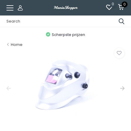
0
0
n
Scherpste prijzen
Home