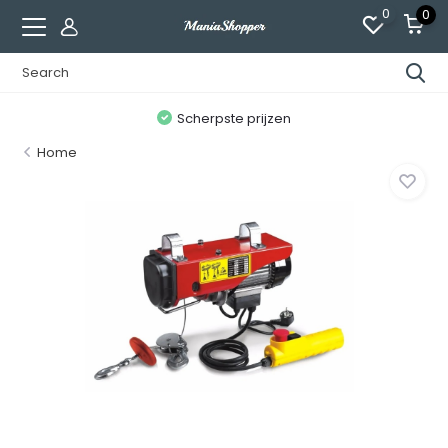
0
0
n
Scherpste prijzen
Home