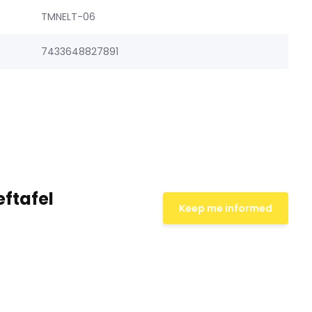
TMNELT-06
7433648827891
eftafel
Keep me informed