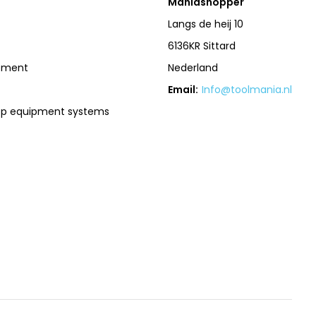
Maniashopper
Langs de heij 10
6136KR Sittard
pment
Nederland
Email:
Info@toolmania.nl
op equipment systems