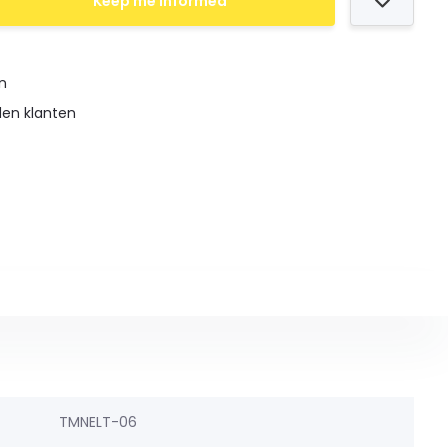
Keep me informed
en
den klanten
TMNELT-06