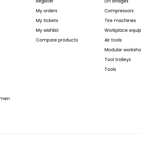
Register
Lift bridges
My orders
Compressors
My tickets
Tire machines
My wishlist
Workplace equi
Compare products
Air tools
Modular worksh
Tool trolleys
Tools
temen