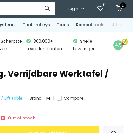
0
0
Login
systems
Tool trolleys
Tools
Special tools
Ultrasoni
Scherpste
300,000+
Snelle
4,5
jzen
tevreden klanten
Leveringen
. Verrijdbare Werktafel /
/ Lift table
Brand:
TM
Compare
Out of stock