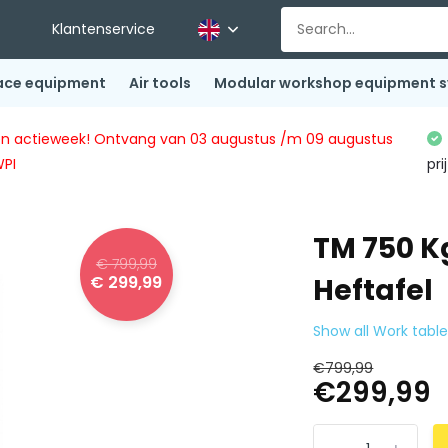
Klantenservice
ace equipment
Air tools
Modular workshop equipment 
ingen actieweek! Ontvang van 03 augustus /m 09 augustus
WPI
pri
TM 750 Kg
€ 799,99
€ 299,99
Heftafel
Show all Work table 
€799,99
€299,99