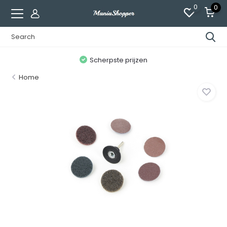
0
0
n
Scherpste prijzen
Home