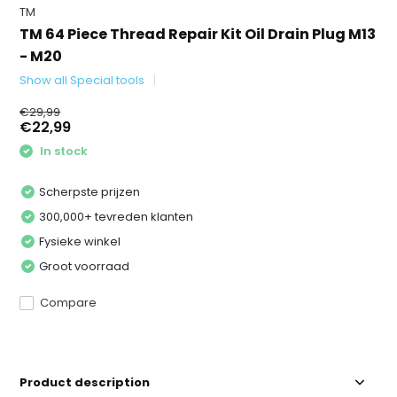
TM
TM 64 Piece Thread Repair Kit Oil Drain Plug M13
- M20
Show all Special tools
€29,99
€22,99
In stock
Scherpste prijzen
300,000+ tevreden klanten
Fysieke winkel
Groot voorraad
Compare
Product description