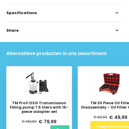
Specifications
Share
Alternatieve producten in ons assortiment
TM Profi DSG Transmission
TM 30 Piece Oil Filte
filling pump 7.5 liters with 15-
Disassembly - Oil Filter
piece adapter set
€ 49,99
€ 69,99
€ 79,99
€ 149,99
Keep me infor