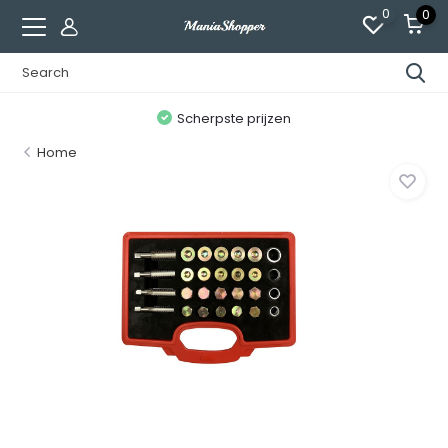
0
0
n
Scherpste prijzen
Home