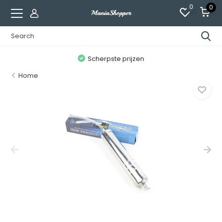
0
0
n
Scherpste prijzen
Home