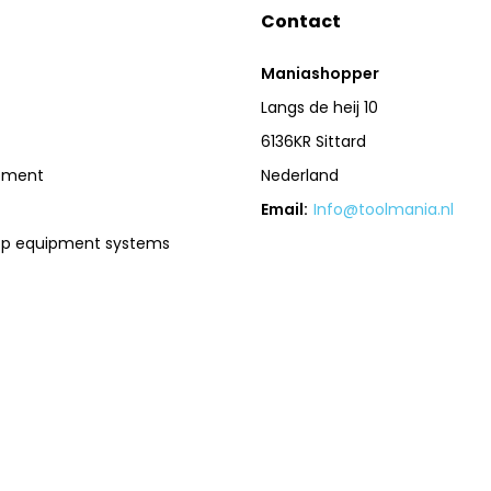
Contact
Maniashopper
Langs de heij 10
6136KR Sittard
pment
Nederland
Email:
Info@toolmania.nl
op equipment systems