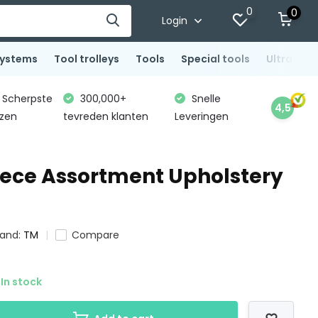
0
0
Login
systems
Tool trolleys
Tools
Special tools
Ultrasoni
Scherpste
300,000+
Snelle
4,5
jzen
tevreden klanten
Leveringen
iece Assortment Upholstery
rand:
TM
Compare
In stock