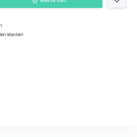
Add to cart
en
den klanten