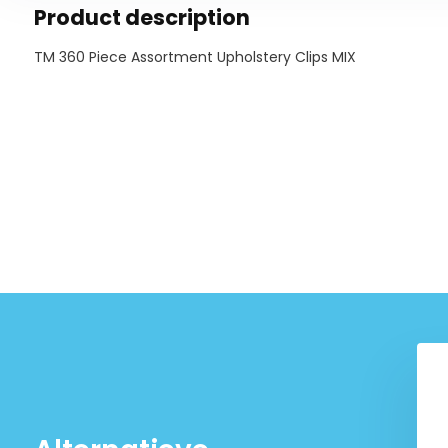
Product description
TM 360 Piece Assortment Upholstery Clips MIX
Piece Assortment
TM 54 Piece Assortment of
ps for BMW , BENZ ,
cover clips for WIRING
MAZDA , VW
HARNESS