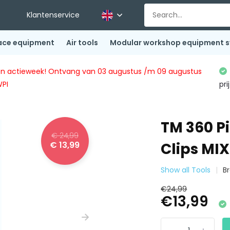
Klantenservice
ace equipment
Air tools
Modular workshop equipment 
ingen actieweek! Ontvang van 03 augustus /m 09 augustus
WPI
pri
TM 360 P
€ 24,99
€ 13,99
Clips MIX
Show all Tools
B
€24,99
€13,99