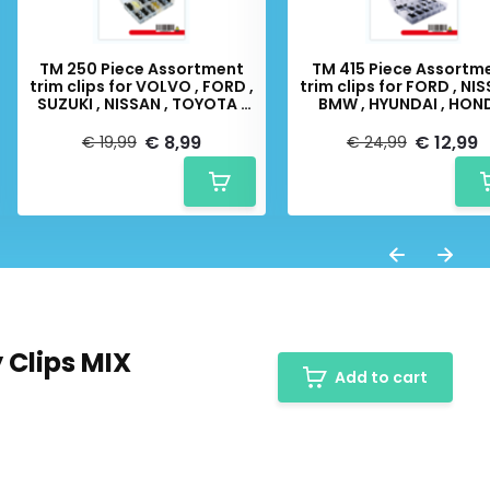
TM 250 Piece Assortment
TM 415 Piece Assortm
trim clips for VOLVO , FORD ,
trim clips for FORD , NIS
SUZUKI , NISSAN , TOYOTA ,
BMW , HYUNDAI , HON
HONDA
€ 8,99
€ 12,99
€ 19,99
€ 24,99
 Clips MIX
Add to cart