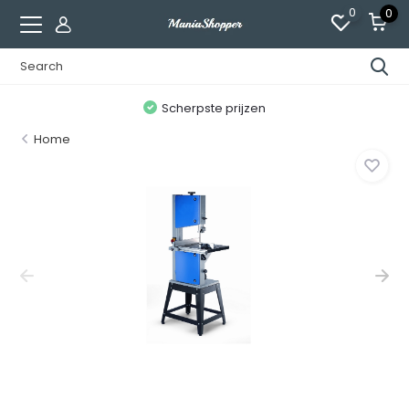
0
0
n
Scherpste prijzen
Home