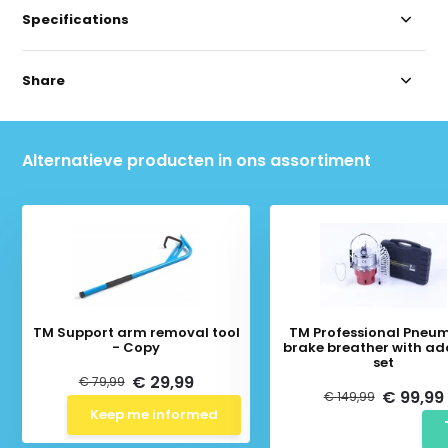
Specifications
Share
Alternatieve producten in ons assortiment
TM Support arm removal tool
TM Professional Pneu
- Copy
brake breather with ad
set
€ 29,99
€ 79,99
€ 99,99
€ 149,99
Keep me informed