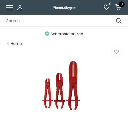
0
0
n
Scherpste prijzen
Home