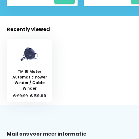
Recently viewed
TM 15 Meter
Automatic Power
Winder / Cable
Winder
€ 99,99
€ 59,99
Schrijf je in voor onze nieuwsbrief:
Mail ons voor meer informatie