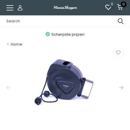
0
0
n
Scherpste prijzen
Home