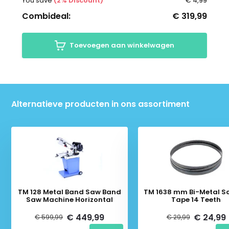
You save
(2% Discount)
€ 4,99
Combideal:
€ 319,99
Toevoegen aan winkelwagen
Alternatieve producten in ons assortiment
TM 128 Metal Band Saw Band
TM 1638 mm Bi-Metal S
Saw Machine Horizontal
Tape 14 Teeth
€ 449,99
€ 24,99
€ 599,99
€ 29,99