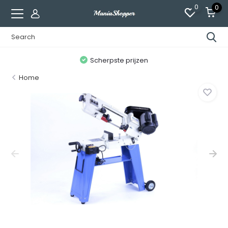
0
0
n
Scherpste prijzen
Home