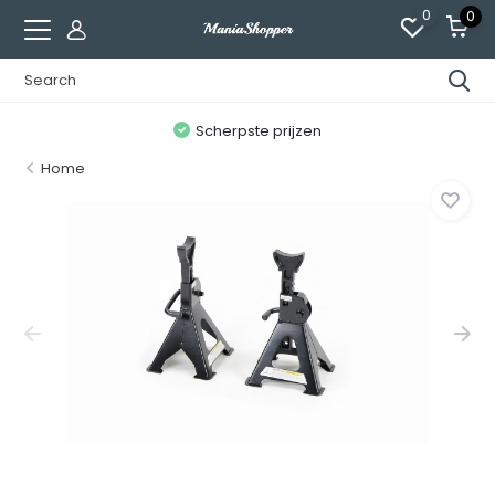
0
0
n
Scherpste prijzen
Home