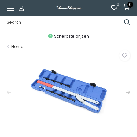
0
0
n
Scherpste prijzen
Home