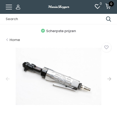
0
0
n
Scherpste prijzen
Home