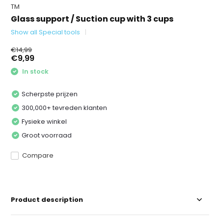
TM
Glass support / Suction cup with 3 cups
Show all Special tools
€14,99
€9,99
In stock
Scherpste prijzen
300,000+ tevreden klanten
Fysieke winkel
Groot voorraad
Compare
Product description