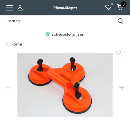
0
0
n
Scherpste prijzen
Home