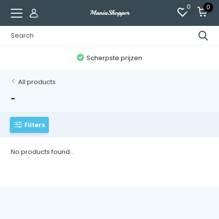
0
0
n
Scherpste prijzen
All products
-
Filters
No products found...